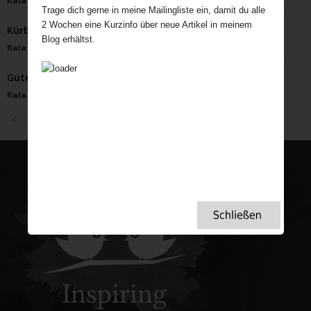
fiala
-
Februar 10, 2026
Trage dich gerne in meine Mailingliste ein, damit du alle
2 Wochen eine Kurzinfo über neue Artikel in meinem
Kürbis-Käsetorte
Blog erhältst.
fiala
-
Oktober 2, 2022
Guter Wein aus England?
fiala
-
April 21, 2024