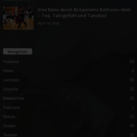
Eine Reise durch Britanniens Ballroom-Welt
– Tea, Taktgefühl und Tanzlust
April 14, 2026
Kategorien
Featured
63
Home
8
Leckeres
55
Lifestyle
76
Malerisches
15
Podcasts
1
Reisen
37
Stories
40
Teatime
22