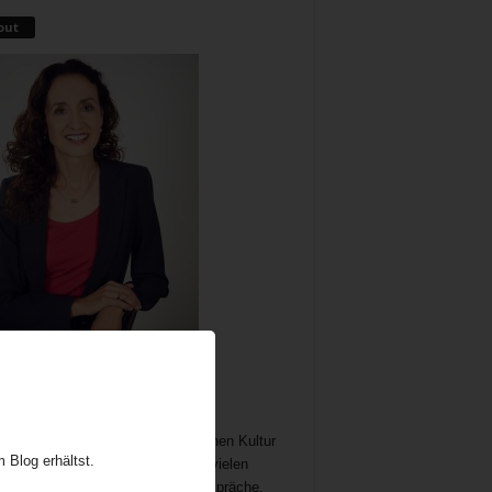
out
me als wichtiger und immer noch
chöpflicher Bestandteil der britischen Kultur
 Blog erhältst.
t Gelegenheit zum Austausch auf vielen
n. In meine Teatime gehören Gespräche,