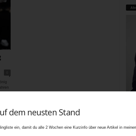
Ab
g
0
König
Jahren
auf dem neusten Stand
Teati
uners
ingliste ein, damit du alle 2 Wochen eine Kurzinfo über neue Artikel in meinem
biete
Ebene