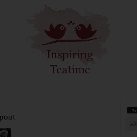
Ne
lpout