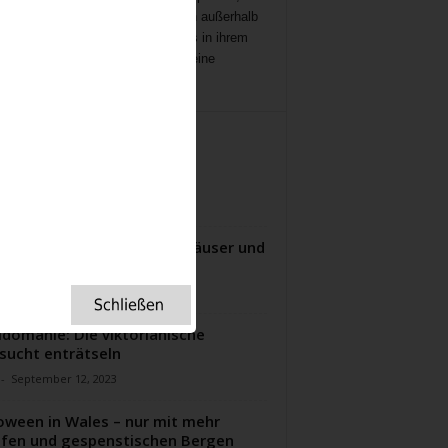
ichten
,
Interviews,
mit Menschen außerhalb
ampenlichts, die aber Besonderes in ihrem
 geleistet haben, Menschen, die eine
ation für uns sind.
ITERE ARTIKEL
Shipping Forecast
-
Oktober 5, 2021
mhafte englische Herrenhäuser und
ten
-
Juli 9, 2024
idomanie: Die viktorianische
sucht enträtseln
-
September 12, 2023
oween in Wales – nur mit mehr
fen und gespenstischen Bergen