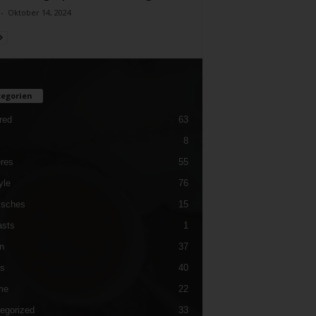
-
Oktober 14, 2024
egorien
red
63
8
res
55
yle
76
isches
15
sts
1
n
37
es
40
me
22
egorized
33