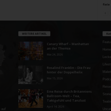
fiala
WEITERE ARTIKEL
Kat
Featu
Canary Wharf – Manhattan
an der Themse
Home
Mai 24, 2026
Lecke
Lifest
Rosalind Franklin – Die Frau
hinter der Doppelhelix
Maler
Mai 15, 2026
Podca
Reise
Eine Reise durch Britanniens
Stori
Ballroom-Welt – Tea,
Taktgefühl und Tanzlust
Teati
April 14, 2026
Uncat
 auf