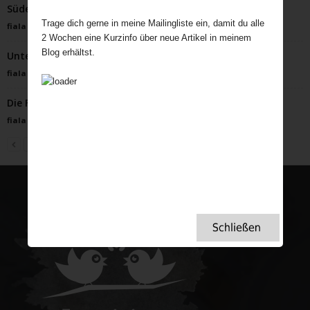
Süden
Trage dich gerne in meine Mailingliste ein, damit du alle
fiala
-
Mai 10, 2025
2 Wochen eine Kurzinfo über neue Artikel in meinem
Blog erhältst.
Unterwegs auf dem Cotswold Way – ein Wanderbericht
fiala
-
Oktober 18, 2025
Die Faszination der britischen Strandhütten
fiala
-
Mai 30, 2023