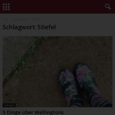
Start
Schlagworte
Stiefel
Schlagwort: Stiefel
Lifestyle
5 Dinge über Wellingtons