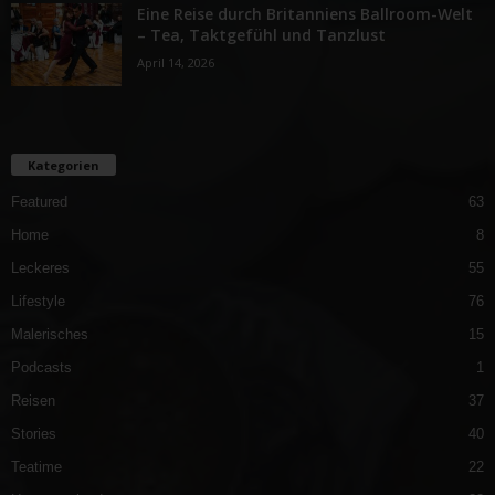
Eine Reise durch Britanniens Ballroom-Welt
– Tea, Taktgefühl und Tanzlust
April 14, 2026
Kategorien
Featured
63
Home
8
Leckeres
55
Lifestyle
76
Malerisches
15
Podcasts
1
Reisen
37
Stories
40
Teatime
22