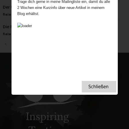
Trage dich gerne in meine Mailingliste ein, damit du alle
Der Ursprung des Valentinstags und Geoffrey Chaucer
2 Wochen eine Kurzinfo über neue Artikel in meinem
Blog erhältst.
fiala
-
Januar 21, 2025
Die Faszination der britischen Strandhütten
fiala
-
Mai 30, 2023