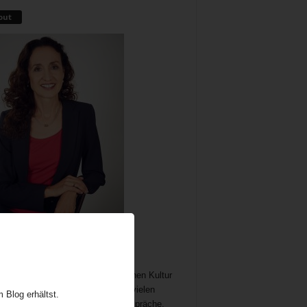
out
me als wichtiger und immer noch
chöpflicher Bestandteil der britischen Kultur
t Gelegenheit zum Austausch auf vielen
 Blog erhältst.
n. In meine Teatime gehören Gespräche,