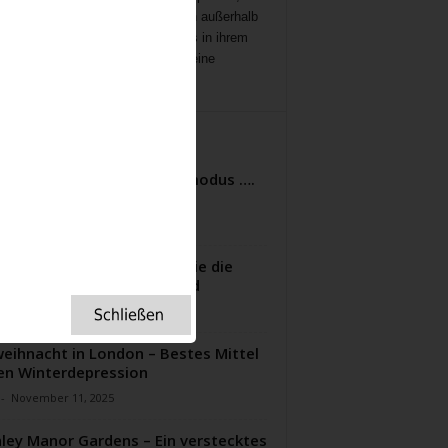
ichten
,
Interviews,
mit Menschen außerhalb
ampenlichts, die aber Besonderes in ihrem
 geleistet haben, Menschen, die eine
ation für uns sind.
ITERE ARTIKEL
clere Castle im Nostalgiemodus ….
im Nebel
-
Mai 14, 2022
Erfindung des Frühlings – wie die
ische Gartenkultur entstand
-
März 31, 2026
eihnacht in London – Bestes Mittel
n Winterdepression
-
November 11, 2025
ley Manor Gardens – Ein verstecktes