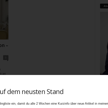
Ab
on –
0
e
ik an
mäßige
auf dem neusten Stand
Teati
uners
biete
ingliste ein, damit du alle 2 Wochen eine Kurzinfo über neue Artikel in meinem
Ebene