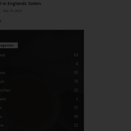
l in Englands Süden
-
Mai 10, 2025
egorien
red
63
8
res
55
yle
76
isches
15
sts
1
n
37
es
40
me
22