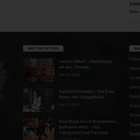
Juwe
fiala
WEITERE ARTIKEL
Kat
Featu
Canary Wharf – Manhattan
an der Themse
Home
Mai 24, 2026
Lecke
Lifest
Rosalind Franklin – Die Frau
hinter der Doppelhelix
Maler
Mai 15, 2026
Podca
Reise
Eine Reise durch Britanniens
Stori
Ballroom-Welt – Tea,
Taktgefühl und Tanzlust
Teati