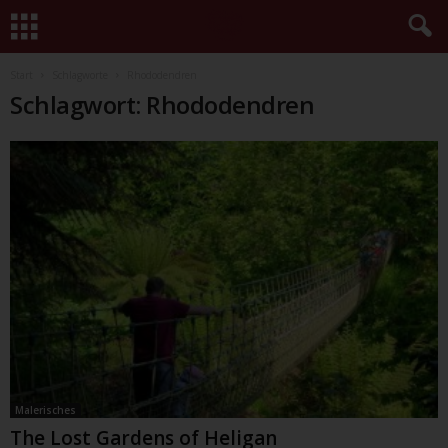
Start
Schlagworte
Rhododendren
Schlagwort: Rhododendren
Malerisches
The Lost Gardens of Heligan