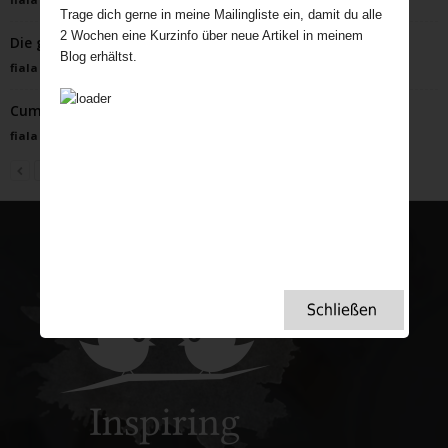
Trage dich gerne in meine Mailingliste ein, damit du alle
2 Wochen eine Kurzinfo über neue Artikel in meinem
Die glorreichen Tage der Küstenferien in Großbritannien
Blog erhältst.
fiala
-
Mai 30, 2023
Cumberland Rum Nicky
fiala
-
Januar 19, 2026