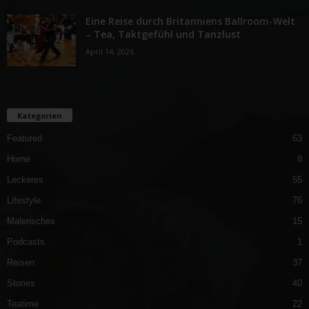
Eine Reise durch Britanniens Ballroom-Welt
– Tea, Taktgefühl und Tanzlust
April 14, 2026
Kategorien
Featured
63
Home
8
Leckeres
55
Lifestyle
76
Malerisches
15
Podcasts
1
Reisen
37
Stories
40
Teatime
22