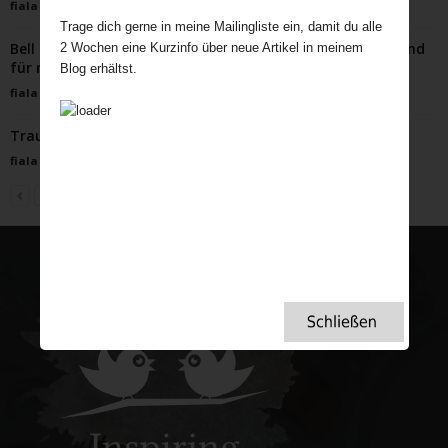
fiala
-
November 30, 2023
Trage dich gerne in meine Mailingliste ein, damit du alle
Bell Ringing Probe im Glockenturm – ein spannender Abend
2 Wochen eine Kurzinfo über neue Artikel in meinem
für mich.
Blog erhältst.
fiala
-
November 9, 2021
Traumhafte englische Herrenhäuser und Gärten
fiala
-
Juli 9, 2024