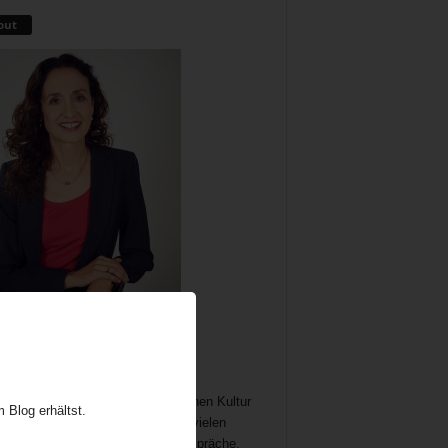
out
me als wichtiger und immer noch
chöpflicher Bestandteil der britischen Kultur
 Blog erhältst.
t Gelegenheit zum Austausch auf vielen
n. In meine Teatime gehören Gespräche,