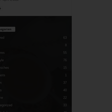
egorien
red
63
8
res
55
yle
76
isches
15
sts
1
n
37
es
40
me
22
egorized
33