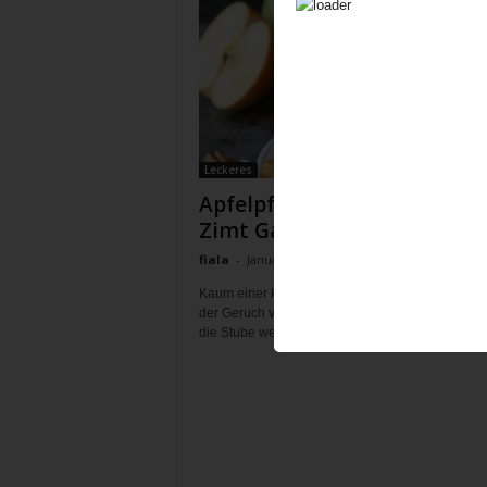
Leckeres
Apfelpfannkuchen mit Apfel
Zimt Garnierung
fiala
-
Januar 31, 2020
Kaum einer kann der Verführung widerstehen, w
der Geruch von Eierpfannkuchen, Apfel und Zimt
die Stube weht. Lasst euch verführen! Das Rezept 