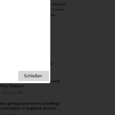
ichten
,
Interviews,
mit Menschen außerhalb
ampenlichts, die aber Besonderes in ihrem
 geleistet haben, Menschen, die eine
ation für uns sind.
ITERE ARTIKEL
is-Käsetorte
-
Oktober 2, 2022
e Pie – mein Lieblingsrezept
-
September 18, 2023
Ursprung des Valentinstags und
frey Chaucer
-
Januar 21, 2025
das genügsame Moos unzählige
chenleben in England rettete …
-
April 6, 2022