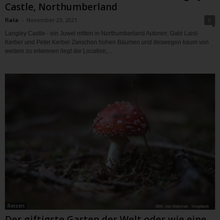
Castle, Northumberland
fiala
-
November 23, 2021
0
Langley Castle - ein Juwel mitten in Northumberland Autoren: Gabi Laist-
Kerber und Peter Kerber Zwischen hohen Bäumen und deswegen kaum von
weitem zu erkennen liegt die Location,...
Reisen
Der giftigste Garten der Welt oder wie eine