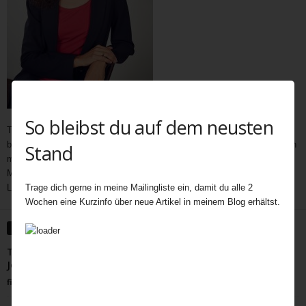
So bleibst du auf dem neusten
Teatime als wichtiger und immer noch unerschöpflicher Bestandteil der
britischen Kultur bietet Gelegenheit zum Austausch auf vielen Ebenen. In
Stand
meine Teatime gehören Gespräche,
Geschichten
,
Interviews,
mit
Menschen außerhalb des Rampenlichts, die aber Besonderes in ihrem
Trage dich gerne in meine Mailingliste ein, damit du alle 2
Leben geleistet haben, Menschen, die eine Inspiration für uns sind.
Wochen eine Kurzinfo über neue Artikel in meinem Blog erhältst.
WEITERE ARTIKEL
Tagebuch einer Kirchenmaus – Gedicht zum Erntedank von
John Betjeman
fiala
-
September 21, 2022