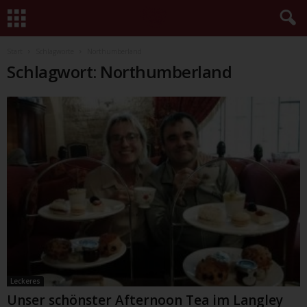
Start
Schlagworte
Northumberland
Schlagwort: Northumberland
Leckeres
Unser schönster Afternoon Tea im Langley