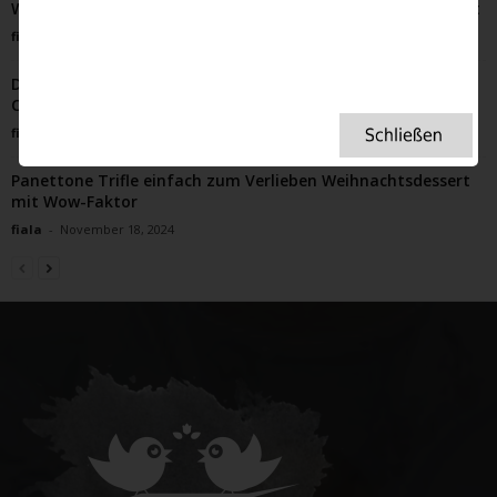
Warum Schnee die Briten in eine (sympathische) Krise stürzt
fiala
-
Februar 3, 2025
Die Summer Exhibition der Royal Academy of Arts – auch
Churchill reichte seine Bilder...
fiala
-
März 26, 2023
Panettone Trifle einfach zum Verlieben Weihnachtsdessert
mit Wow-Faktor
fiala
-
November 18, 2024