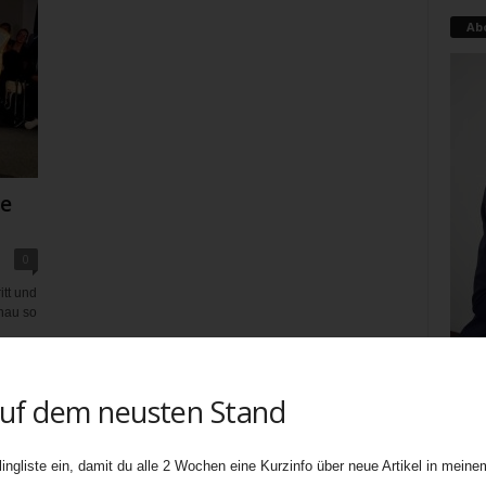
Ab
ne
0
tt und
nau so
auf dem neusten Stand
Teati
uners
biete
ingliste ein, damit du alle 2 Wochen eine Kurzinfo über neue Artikel in meinem
Ebene