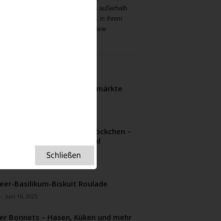
ichten
,
Interviews,
mit Menschen außerhalb
ampenlichts, die aber Besonderes in ihrem
 geleistet haben, Menschen, die eine
ation für uns sind.
ITERE ARTIKEL
teln auf der Themse: Frostmärkte
eisiges Treiben
-
Januar 28, 2024
britische Liebe zu Schneeglöckchen –
um Snowdrops ganz England
aubern
-
Dezember 19, 2025
eer-Basilikum-Biskuit Roulade
-
Juni 16, 2025
er Bonnets – Hasen, Küken und mehr