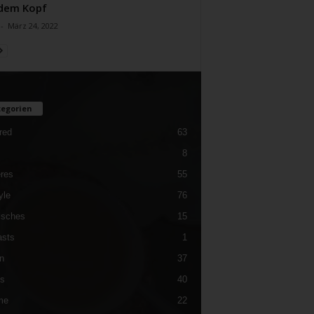
dem Kopf
-
März 24, 2022
egorien
red
63
8
res
55
yle
76
isches
15
sts
1
n
37
es
40
me
22