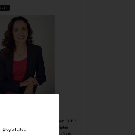
out
me als wichtiger und immer noch
chöpflicher Bestandteil der britischen Kultur
t Gelegenheit zum Austausch auf vielen
 Blog erhältst.
n. In meine Teatime gehören Gespräche,