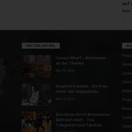
auf 
fiala
WEITERE ARTIKEL
Kat
Featu
Canary Wharf – Manhattan
an der Themse
Home
Mai 24, 2026
Lecke
Lifest
Rosalind Franklin – Die Frau
hinter der Doppelhelix
Maler
Mai 15, 2026
Podca
Reise
Eine Reise durch Britanniens
Stori
Ballroom-Welt – Tea,
Taktgefühl und Tanzlust
Teati