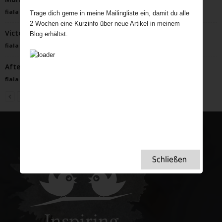
fiala
-
Januar 2, 2024
Trage dich gerne in meine Mailingliste ein, damit du alle
2 Wochen eine Kurzinfo über neue Artikel in meinem
Victoria Sponge Cake
Blog erhältst.
fiala
-
Februar 8, 2022
Afternoon Tea in der Wilden Mathilde in Berlin
fiala
-
Oktober 4, 2022