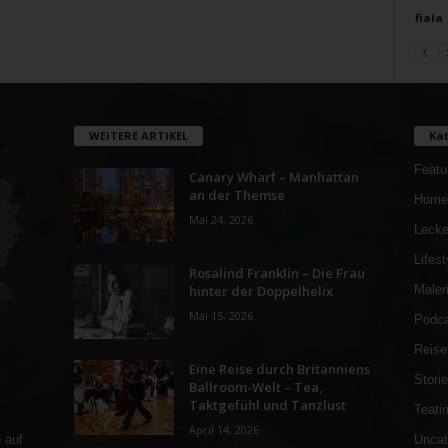
fiala
WEITERE ARTIKEL
Kat
Featu
Canary Wharf – Manhattan
an der Themse
Home
Mai 24, 2026
Lecke
Lifest
Rosalind Franklin – Die Frau
hinter der Doppelhelix
Maler
Mai 15, 2026
Podca
Reise
Eine Reise durch Britanniens
Stori
Ballroom-Welt – Tea,
Taktgefühl und Tanzlust
Teati
April 14, 2026
Uncat
 auf