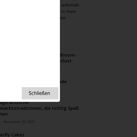
ichten
,
Interviews,
mit Menschen außerhalb
ampenlichts, die aber Besonderes in ihrem
 geleistet haben, Menschen, die eine
ation für uns sind.
ITERE ARTIKEL
 Reise durch Britanniens Ballroom-
 – Tea, Taktgefühl und Tanzlust
-
April 14, 2026
eer-Basilikum-Biskuit Roulade
-
Juni 16, 2025
äge britische
nachtstraditionen, die richtig Spaß
hen
-
November 22, 2023
erfly Cakes