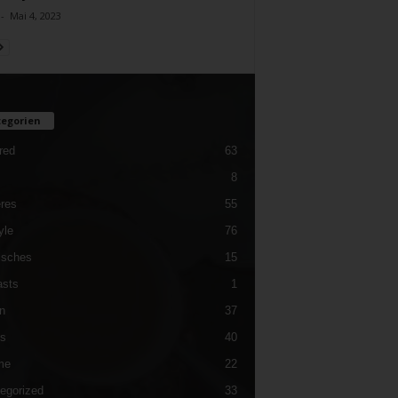
-
Mai 4, 2023
egorien
red
63
8
res
55
yle
76
isches
15
sts
1
n
37
es
40
me
22
egorized
33