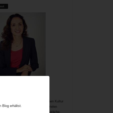
out
me als wichtiger und immer noch
chöpflicher Bestandteil der britischen Kultur
 Blog erhältst.
t Gelegenheit zum Austausch auf vielen
n. In meine Teatime gehören Gespräche,