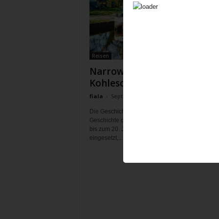
Reisen
Narrowboats vom
Kohleschlepper zum Ferien
fiala
-
September 14, 2021
Die Geschichte der Narrowboats ist eng mit der
Geschichte der englischen Kanäle verbunden. V
bis zum 20. Jahrhundert wurden sie als Arbeitsb
eingesetzt,...