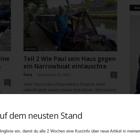
Ab
Stories
ine
Teil 2 Wie Paul sein Haus gegen
n
ein Narrowboat eintauschte
fiala
-
September 12, 2022
0
0
Autor: Paul Evans (Originaltext in Englisch siehe
unten/English version please find below). Übersetzung:
s
Sieglinde Fiala Innerhalb eines Monats starben sowohl
r
Bevs...
auf dem neusten Stand
Teati
uners
ingliste ein, damit du alle 2 Wochen eine Kurzinfo über neue Artikel in meinem
biete
Ebene