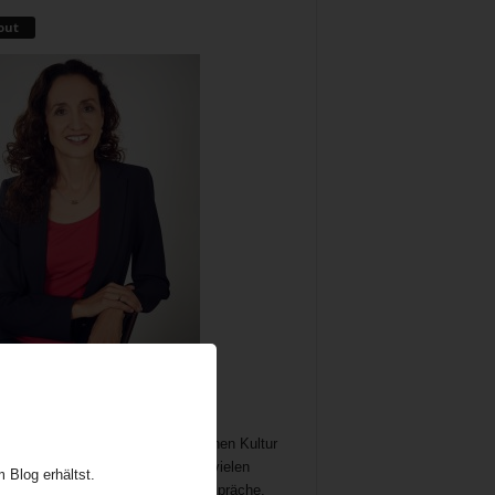
out
me als wichtiger und immer noch
chöpflicher Bestandteil der britischen Kultur
t Gelegenheit zum Austausch auf vielen
 Blog erhältst.
n. In meine Teatime gehören Gespräche,