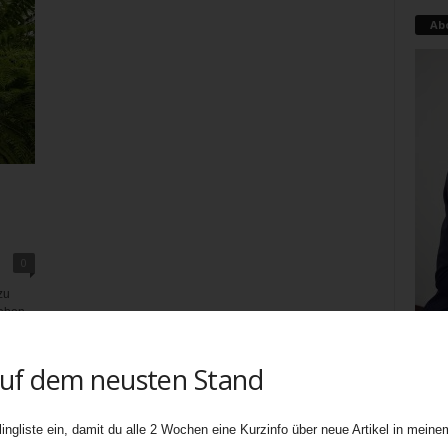
Ab
0
zu
eben,
gab es
auf dem neusten Stand
Teati
uners
biete
ingliste ein, damit du alle 2 Wochen eine Kurzinfo über neue Artikel in meinem
Ebene