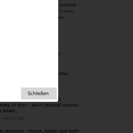
ichten
,
Interviews,
mit Menschen außerhalb
ampenlichts, die aber Besonderes in ihrem
 geleistet haben, Menschen, die eine
ation für uns sind.
ITERE ARTIKEL
e Pie – mein Lieblingsrezept
-
September 18, 2023
r Simnel Kuchen – ein britischer
siker zum Verlieben
-
April 10, 2025
Summer Exhibition der Royal
emy of Arts – auch Churchill reichte
 Bilder...
-
März 26, 2023
er Bonnets – Hasen, Küken und mehr