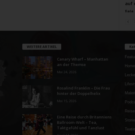
auf 
fiala
WEITERE ARTIKEL
Kat
Featu
Canary Wharf – Manhattan
an der Themse
Home
Mai 24, 2026
Lecke
Lifest
Rosalind Franklin – Die Frau
hinter der Doppelhelix
Maler
Mai 15, 2026
Podca
Reise
Eine Reise durch Britanniens
Stori
Ballroom-Welt – Tea,
Taktgefühl und Tanzlust
Teati