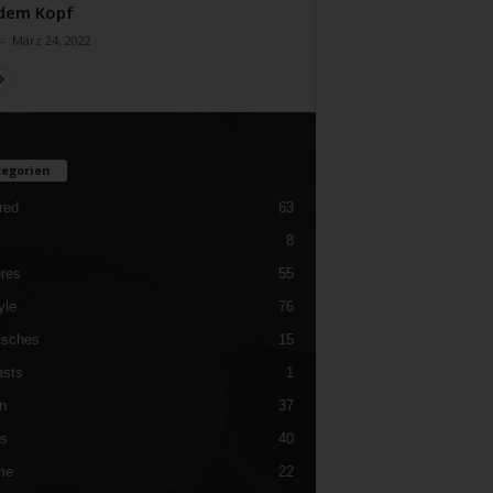
dem Kopf
-
März 24, 2022
egorien
red
63
8
res
55
yle
76
isches
15
sts
1
n
37
es
40
me
22