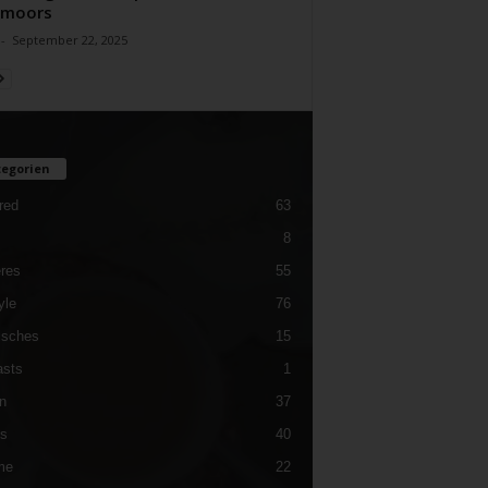
tmoors
-
September 22, 2025
egorien
red
63
8
res
55
yle
76
isches
15
sts
1
n
37
es
40
me
22