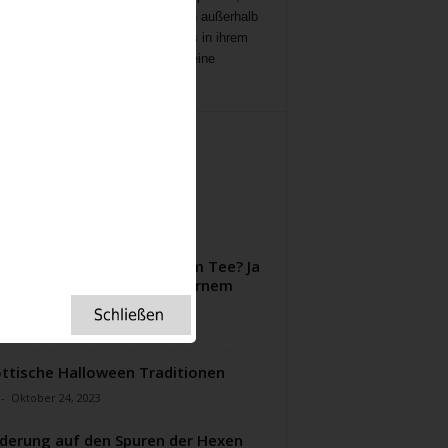
ichten
,
Interviews,
mit Menschen außerhalb
ampenlichts, die aber Besonderes in ihrem
 geleistet haben, Menschen, die eine
ation für uns sind.
ITERE ARTIKEL
Faszination der britischen
ndhütten
-
Mai 30, 2023
 Wedgwood Porzellan zum Tee? Ja
e! Afternoon Tea mit modernem
sporzellan? Ja bitte!
-
Februar 1, 2023
ttische Halloween Traditionen
-
Oktober 24, 2023
erung auf den Spuren der Hexen