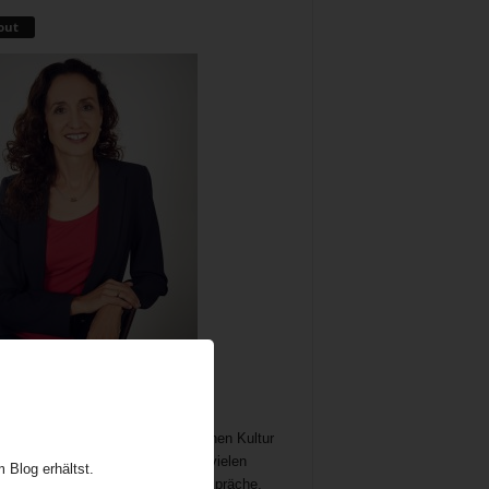
out
me als wichtiger und immer noch
chöpflicher Bestandteil der britischen Kultur
t Gelegenheit zum Austausch auf vielen
 Blog erhältst.
n. In meine Teatime gehören Gespräche,