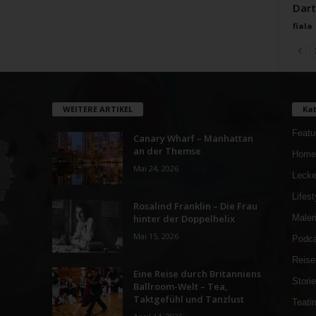
Dar
fiala
WEITERE ARTIKEL
Kat
Featu
Canary Wharf – Manhattan
an der Themse
Home
Mai 24, 2026
Lecke
Lifest
Rosalind Franklin – Die Frau
hinter der Doppelhelix
Maler
Mai 15, 2026
Podca
Reise
Eine Reise durch Britanniens
Stori
Ballroom-Welt – Tea,
Taktgefühl und Tanzlust
Teati