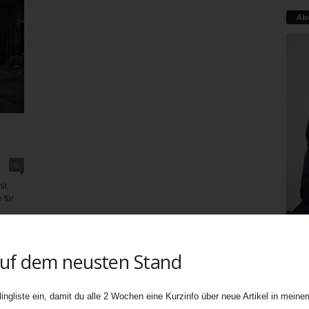
Ab
0
it
 für
auf dem neusten Stand
Teati
uners
biete
ingliste ein, damit du alle 2 Wochen eine Kurzinfo über neue Artikel in meinem
Ebene