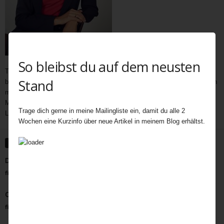
So bleibst du auf dem neusten
Teatime als wichtiger und immer noch unerschöpflicher Bestandteil der
Stand
britischen Kultur bietet Gelegenheit zum Austausch auf vielen Ebenen. In
meine Teatime gehören Gespräche,
Geschichten
,
Interviews,
mit
Menschen außerhalb des Rampenlichts, die aber Besonderes in ihrem
Trage dich gerne in meine Mailingliste ein, damit du alle 2
Leben geleistet haben, Menschen, die eine Inspiration für uns sind.
Wochen eine Kurzinfo über neue Artikel in meinem Blog erhältst.
WEITERE ARTIKEL
Die Wildnis Dartmoors ruft
fiala
-
Januar 5, 2022
Offene See von Benjamin Myers
fiala
-
März 1, 2022