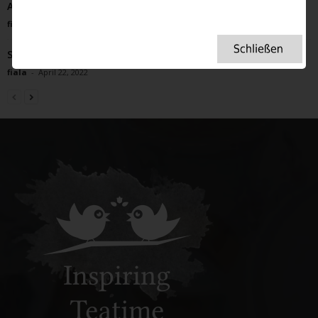
Apple Pie – mein Lieblingsrezept
fiala
-
September 18, 2023
So begrüßen Briten am 1. Mai den Sommer
fiala
-
April 22, 2022