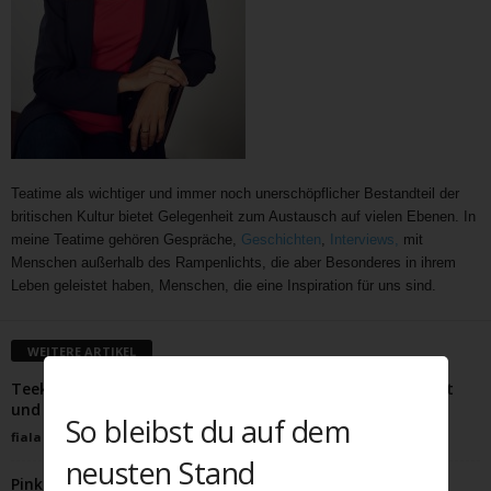
Teatime als wichtiger und immer noch unerschöpflicher Bestandteil der
britischen Kultur bietet Gelegenheit zum Austausch auf vielen Ebenen. In
meine Teatime gehören Gespräche,
Geschichten
,
Interviews,
mit
Menschen außerhalb des Rampenlichts, die aber Besonderes in ihrem
Leben geleistet haben, Menschen, die eine Inspiration für uns sind.
WEITERE ARTIKEL
Teekleider erleben gerade ein Revival – romantisch, apart
und very, very British
So bleibst du auf dem
fiala
-
Juli 1, 2022
neusten Stand
Pink Gin, ein Schluck Geschichte in jedem Glas