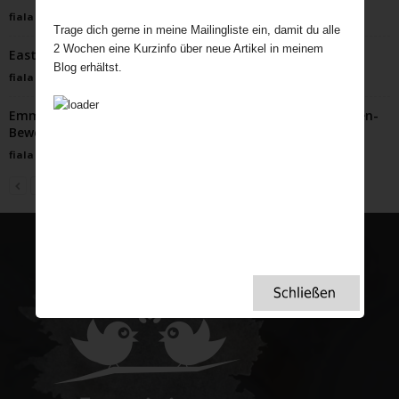
fiala
-
Mai 11, 2024
Trage dich gerne in meine Mailingliste ein, damit du alle
2 Wochen eine Kurzinfo über neue Artikel in meinem
Easter Bonnets – Hasen, Küken und mehr auf dem Kopf
Blog erhältst.
fiala
-
März 24, 2022
Emmeline Pankhurst: Pionierin der britischen Suffragetten-
Bewegung
fiala
-
Mai 20, 2024