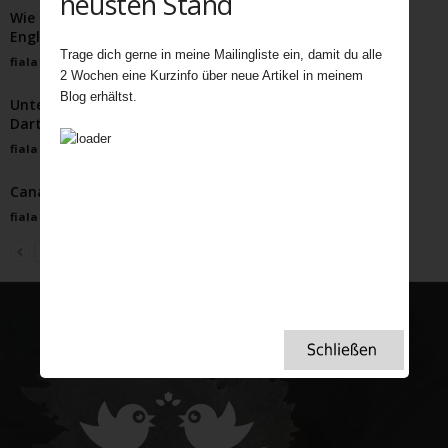
neusten Stand
Wie das genügsame Moos unzählige Menschenleben in
England rettete …
Trage dich gerne in meine Mailingliste ein, damit du alle
fiala
-
April 6, 2022
2 Wochen eine Kurzinfo über neue Artikel in meinem
Blog erhältst.
Unterwegs auf dem mystischen Three Hares Trail im
Dartmoor
fiala
-
März 9, 2026
Canary Wharf – Manhattan an der Themse
fiala
-
Mai 24, 2026