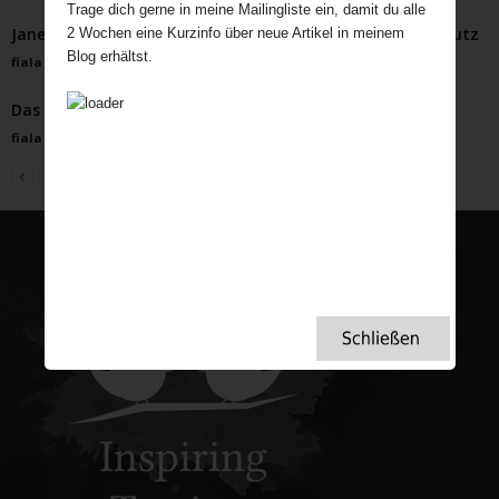
Trage dich gerne in meine Mailingliste ein, damit du alle
Jane Goodall: ein Leben für die Tiere und den Umweltschutz
2 Wochen eine Kurzinfo über neue Artikel in meinem
Blog erhältst.
fiala
-
September 23, 2024
Das Ragged School Museum in London
fiala
-
Juli 30, 2025