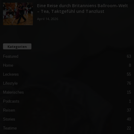
Eine Reise durch Britanniens Ballroom-Welt
– Tea, Taktgefühl und Tanzlust
April 14, 2026
Kategorien
Featured
63
Home
8
Leckeres
55
Lifestyle
76
Malerisches
15
Podcasts
1
Reisen
37
Stories
40
Teatime
22