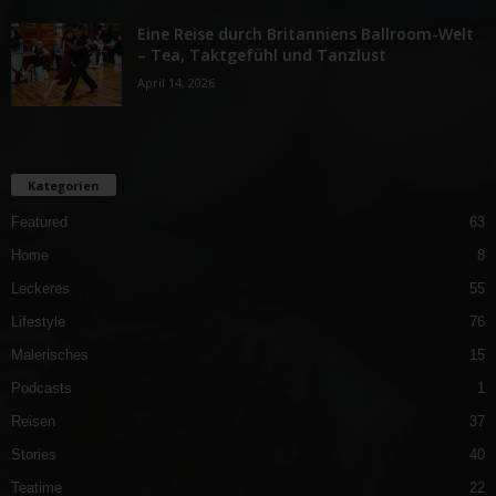
Eine Reise durch Britanniens Ballroom-Welt
– Tea, Taktgefühl und Tanzlust
April 14, 2026
Kategorien
Featured
63
Home
8
Leckeres
55
Lifestyle
76
Malerisches
15
Podcasts
1
Reisen
37
Stories
40
Teatime
22