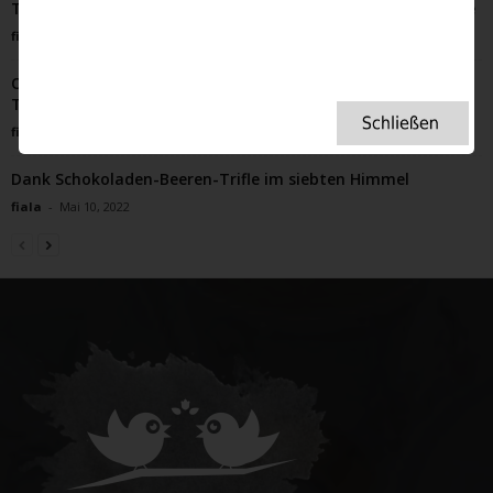
Teil 2 Wie Paul sein Haus gegen ein Narrowboat eintauschte
fiala
-
September 12, 2022
Omas Wedgwood Porzellan zum Tee? Ja bitte! Afternoon
Tea mit modernem Luxusporzellan? Ja bitte!
fiala
-
Februar 1, 2023
Dank Schokoladen-Beeren-Trifle im siebten Himmel
fiala
-
Mai 10, 2022