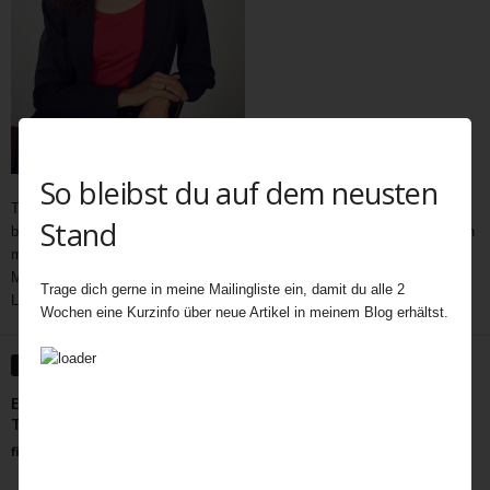
So bleibst du auf dem neusten
Teatime als wichtiger und immer noch unerschöpflicher Bestandteil der
Stand
britischen Kultur bietet Gelegenheit zum Austausch auf vielen Ebenen. In
meine Teatime gehören Gespräche,
Geschichten
,
Interviews,
mit
Menschen außerhalb des Rampenlichts, die aber Besonderes in ihrem
Trage dich gerne in meine Mailingliste ein, damit du alle 2
Leben geleistet haben, Menschen, die eine Inspiration für uns sind.
Wochen eine Kurzinfo über neue Artikel in meinem Blog erhältst.
WEITERE ARTIKEL
Eine Reise durch Britanniens Ballroom-Welt – Tea,
Taktgefühl und Tanzlust
fiala
-
April 14, 2026