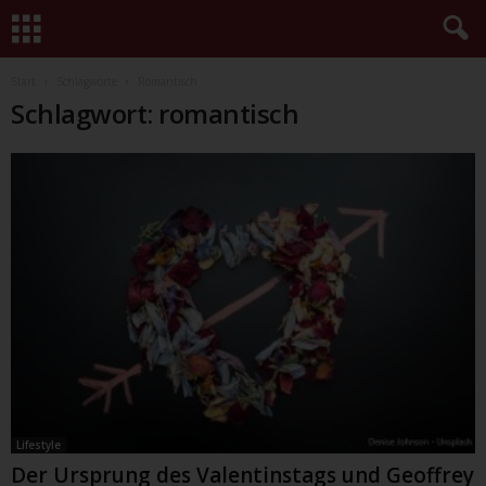
Start
Schlagworte
Romantisch
Schlagwort: romantisch
Lifestyle
Der Ursprung des Valentinstags und Geoffrey