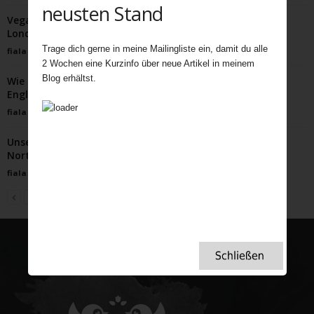
neusten Stand
Vegane Lavendelkekse – inspiriert von Lavendelfeldern
Londons
Trage dich gerne in meine Mailingliste ein, damit du alle
fiala
-
Juni 16, 2025
2 Wochen eine Kurzinfo über neue Artikel in meinem
Blog erhältst.
Wie das genügsame Moos unzählige Menschenleben in
England rettete …
fiala
-
April 6, 2022
Unser schönster Afternoon Tea im Langley Castle,
Northumberland
fiala
-
November 23, 2021