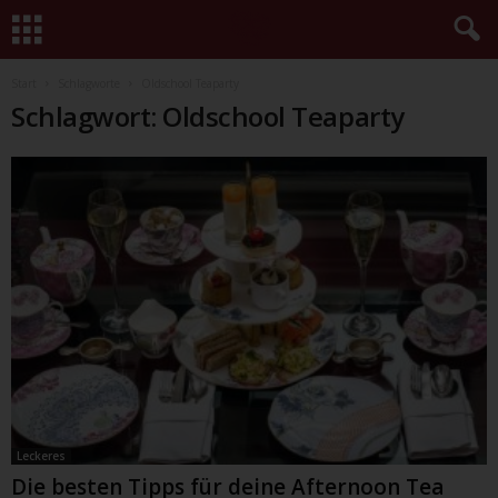
Start
Schlagworte
Oldschool Teaparty
Schlagwort: Oldschool Teaparty
Leckeres
Die besten Tipps für deine Afternoon Tea