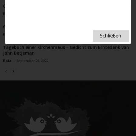
Oster Simnel Kuchen – ein britischer Klassiker zum Verlieben
fiala
-
April 10, 2025
Geisterjagd in England: Ein Erlebnisbericht
fiala
-
Oktober 18, 2025
Tagebuch einer Kirchenmaus – Gedicht zum Erntedank von
John Betjeman
fiala
-
September 21, 2022