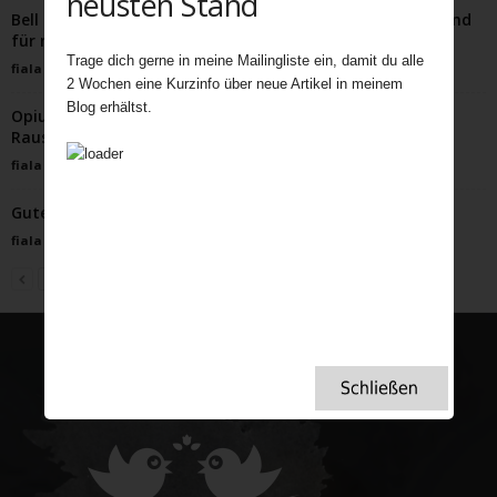
neusten Stand
Bell Ringing Probe im Glockenturm – ein spannender Abend
für mich.
Trage dich gerne in meine Mailingliste ein, damit du alle
fiala
-
November 9, 2021
2 Wochen eine Kurzinfo über neue Artikel in meinem
Blog erhältst.
Opium, Empire und Tee: Wie Großbritannien Asiens
Rauschgiftmärkte beherrschte
fiala
-
Februar 10, 2026
Guter Wein aus England?
fiala
-
April 21, 2024