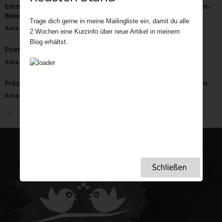
Emmeline Pankhurst: Pionierin der britischen Suffragetten-
Bewegung
Trage dich gerne in meine Mailingliste ein, damit du alle
fiala
-
Mai 20, 2024
2 Wochen eine Kurzinfo über neue Artikel in meinem
Blog erhältst.
Poetry Corner
fiala
-
Januar 16, 2024
Frösteln auf der Themse: Frostmärkte und eisiges Treiben
fiala
-
Januar 28, 2024