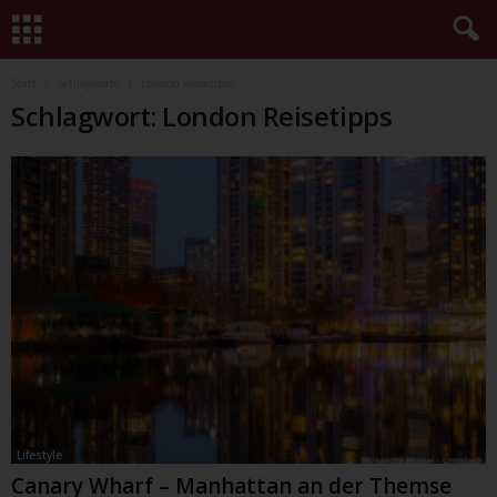
Start
Schlagworte
London Reisetipps
Schlagwort: London Reisetipps
Lifestyle
Canary Wharf – Manhattan an der Themse