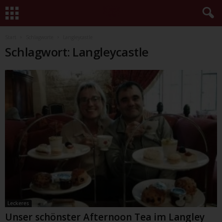
Start
Schlagworte
Langleycastle
Schlagwort: Langleycastle
Leckeres
Unser schönster Afternoon Tea im Langley