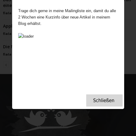
einem Franzosen. Nein! Oder...
Trage dich gerne in meine Mailingliste ein, damit du alle
fiala
-
Juni 7, 2022
2 Wochen eine Kurzinfo über neue Artikel in meinem
Blog erhältst.
Apple Pie – mein Lieblingsrezept
fiala
-
September 18, 2023
Die Nebel Dartmoors – auch uns hielten sie gefangen.
fiala
-
November 8, 2022