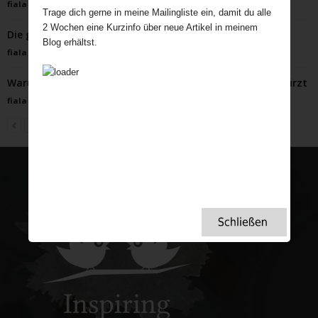
fiala
-
September 26, 2023
Trage dich gerne in meine Mailingliste ein, damit du alle
2 Wochen eine Kurzinfo über neue Artikel in meinem
Die glorreichen Tage der Küstenferien in Großbritannien
Blog erhältst.
fiala
-
Mai 30, 2023
Warum Schnee die Briten in eine (sympathische) Krise stürzt
fiala
-
Februar 3, 2025