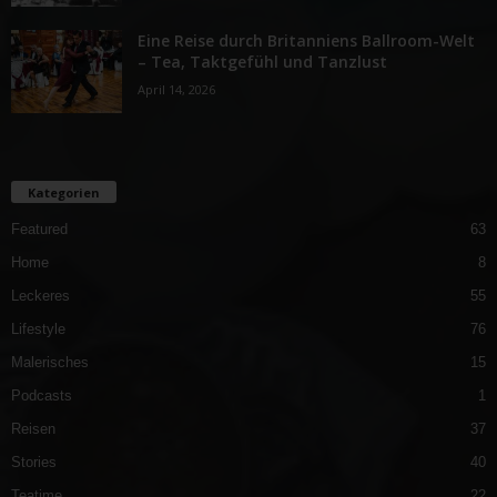
Eine Reise durch Britanniens Ballroom-Welt
– Tea, Taktgefühl und Tanzlust
April 14, 2026
Kategorien
Featured
63
Home
8
Leckeres
55
Lifestyle
76
Malerisches
15
Podcasts
1
Reisen
37
Stories
40
Teatime
22