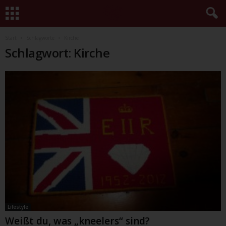
Start
Schlagworte
Kirche
Schlagwort: Kirche
Lifestyle
Weißt du, was „kneelers“ sind?