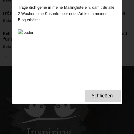
fiala
-
September 21, 2025
Trage dich gerne in meine Mailingliste ein, damit du alle
Frösteln auf der Themse: Frostmärkte und eisiges Treiben
2 Wochen eine Kurzinfo über neue Artikel in meinem
Blog erhältst.
fiala
-
Januar 28, 2024
Bell Ringing Probe im Glockenturm – ein spannender Abend
für mich.
fiala
-
November 9, 2021