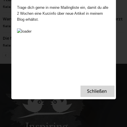
fiala
-
Januar 5, 2023
Trage dich gerne in meine Mailingliste ein, damit du alle
2 Wochen eine Kurzinfo über neue Artikel in meinem
Warum Schnee die Briten in eine (sympathische) Krise stürzt
Blog erhältst.
fiala
-
Februar 3, 2025
Die Nebel Dartmoors – auch uns hielten sie gefangen.
fiala
-
November 8, 2022