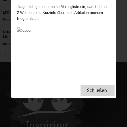
Trage dich gerne in meine Mailingliste ein, damit du alle
Erdbeer-Basilikum-Biskuit Roulade
2 Wochen eine Kurzinfo über neue Artikel in meinem
Blog erhältst.
fiala
-
Juni 16, 2025
Unser schönster Afternoon Tea im Langley Castle,
Northumberland
fiala
-
November 23, 2021