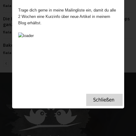
fiala
-
September 22, 2025
Trage dich gerne in meine Mailingliste ein, damit du alle
2 Wochen eine Kurzinfo über neue Artikel in meinem
Die britische Liebe zu Schneeglöckchen – warum Snowdrops
Blog erhältst.
ganz England verzaubern
fiala
-
Dezember 19, 2025
Bakewell Tart – himmlische Mandeltorte
fiala
-
April 9, 2024