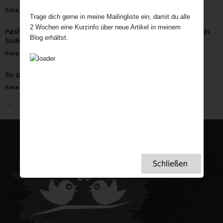
fiala
-
April 14, 2026
Trage dich gerne in meine Mailingliste ein, damit du alle
2 Wochen eine Kurzinfo über neue Artikel in meinem
Pashley Manor Gardens – Ein verstecktes Juwel in Englands
Blog erhältst.
Süden
fiala
-
Mai 10, 2025
So spannend kann ein Tee Aufguss sein
fiala
-
März 11, 2024