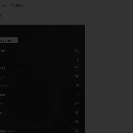
-
Juni 16, 2025
egorien
red
63
8
res
55
yle
76
isches
15
sts
1
n
37
es
40
me
22
egorized
33