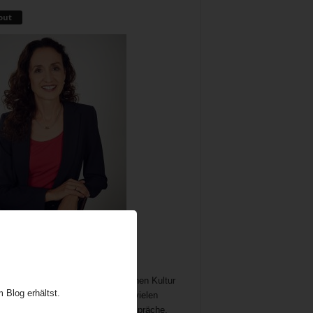
out
me als wichtiger und immer noch
chöpflicher Bestandteil der britischen Kultur
 Blog erhältst.
t Gelegenheit zum Austausch auf vielen
n. In meine Teatime gehören Gespräche,