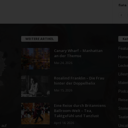
fiala
WEITERE ARTIKEL
Kat
Featu
Canary Wharf – Manhattan
an der Themse
Home
Mai 24, 2026
Lecke
Lifest
Rosalind Franklin – Die Frau
hinter der Doppelhelix
Maler
Mai 15, 2026
Podca
Reise
Eine Reise durch Britanniens
Stori
Ballroom-Welt – Tea,
Taktgefühl und Tanzlust
Teati
April 14, 2026
Uncat
 auf