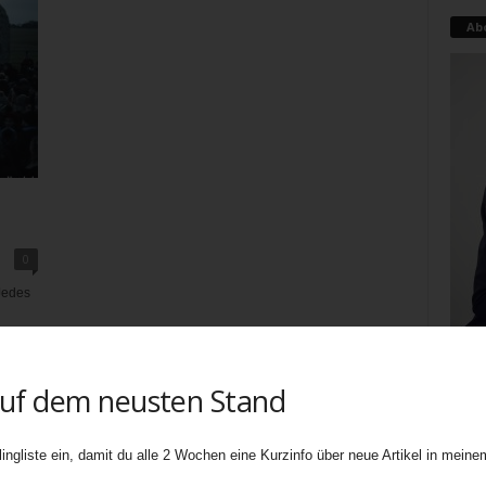
Ab
0
Jedes
h
tten
auf dem neusten Stand
Teati
uners
ingliste ein, damit du alle 2 Wochen eine Kurzinfo über neue Artikel in meinem
biete
Ebene