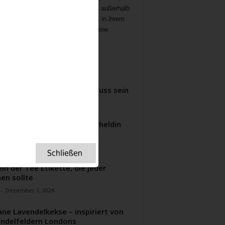
ichten
,
Interviews,
mit Menschen außerhalb
ampenlichts, die aber Besonderes in ihrem
 geleistet haben, Menschen, die eine
ation für uns sind.
ITERE ARTIKEL
pannend kann ein Tee Aufguss sein
-
März 11, 2024
ence Nightingale: Die Superheldin
 Gesundheitswesens
-
Januar 27, 2024
ln der Tee Etikette, die jeder
en sollte
-
Dezember 1, 2024
ne Lavendelkekse – inspiriert von
ndelfeldern Londons