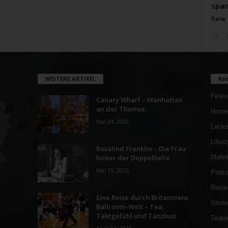
span
fiala
WEITERE ARTIKEL
Kat
Featu
Canary Wharf – Manhattan
an der Themse
Home
Mai 24, 2026
Lecke
Lifest
Rosalind Franklin – Die Frau
hinter der Doppelhelix
Maler
Mai 15, 2026
Podca
Reise
Eine Reise durch Britanniens
Stori
Ballroom-Welt – Tea,
Taktgefühl und Tanzlust
Teati