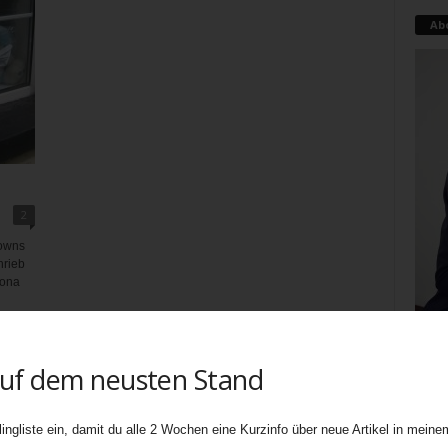
Ab
2
downs
hrieb
rona
auf dem neusten Stand
Teati
uners
biete
ingliste ein, damit du alle 2 Wochen eine Kurzinfo über neue Artikel in meinem
Ebene