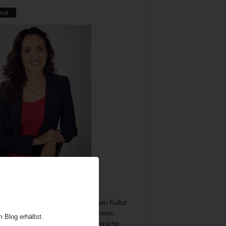
out
me als wichtiger und immer noch
chöpflicher Bestandteil der britischen Kultur
t Gelegenheit zum Austausch auf vielen
 Blog erhältst.
n. In meine Teatime gehören Gespräche,