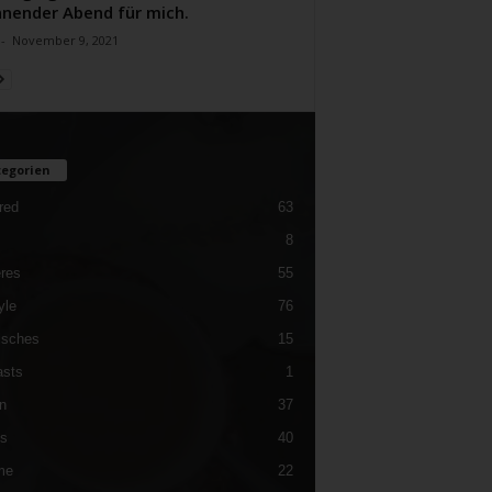
nender Abend für mich.
-
November 9, 2021
egorien
red
63
8
res
55
yle
76
isches
15
sts
1
n
37
es
40
me
22