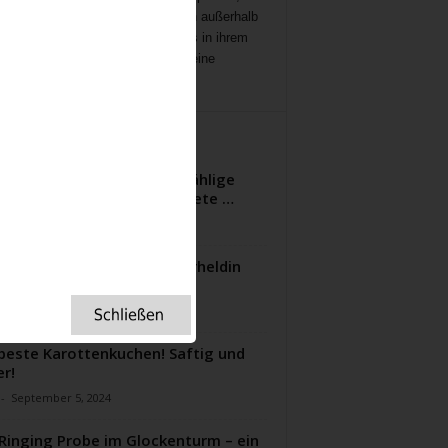
ichten
,
Interviews,
mit Menschen außerhalb
ampenlichts, die aber Besonderes in ihrem
 geleistet haben, Menschen, die eine
ation für uns sind.
ITERE ARTIKEL
das genügsame Moos unzählige
chenleben in England rettete …
-
April 6, 2022
ence Nightingale: Die Superheldin
 Gesundheitswesens
-
Januar 27, 2024
beste Karottenkuchen! Saftig und
er!
-
September 5, 2024
 Ringing Probe im Glockenturm – ein