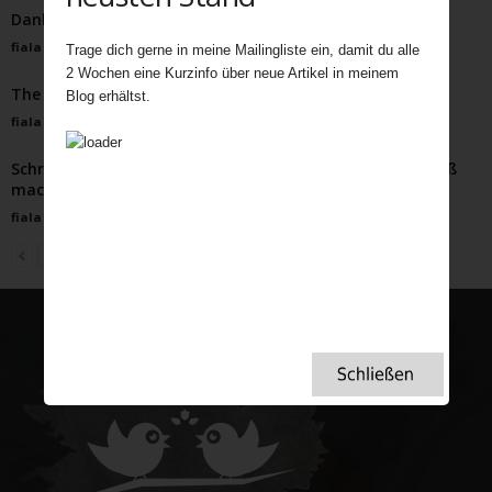
Dank Schokoladen-Beeren-Trifle im siebten Himmel
fiala
-
Mai 10, 2022
Trage dich gerne in meine Mailingliste ein, damit du alle
2 Wochen eine Kurzinfo über neue Artikel in meinem
The Shipping Forecast
Blog erhältst.
fiala
-
Oktober 5, 2021
Schräge britische Weihnachtstraditionen, die richtig Spaß
machen
fiala
-
November 22, 2023