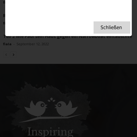
fiala
-
Mai 30, 2025
Regeln der Tee Etikette, die jeder kennen sollte
fiala
-
Dezember 1, 2024
Teil 2 Wie Paul sein Haus gegen ein Narrowboat eintauschte
fiala
-
September 12, 2022