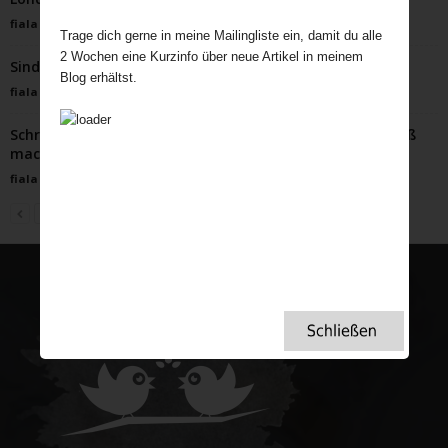
fiala
-
Mai 30, 2023
Trage dich gerne in meine Mailingliste ein, damit du alle
2 Wochen eine Kurzinfo über neue Artikel in meinem
Sind Briten besessen vom Wetter?
Blog erhältst.
fiala
-
März 21, 2024
Schräge britische Weihnachtstraditionen, die richtig Spaß
machen
fiala
-
November 22, 2023