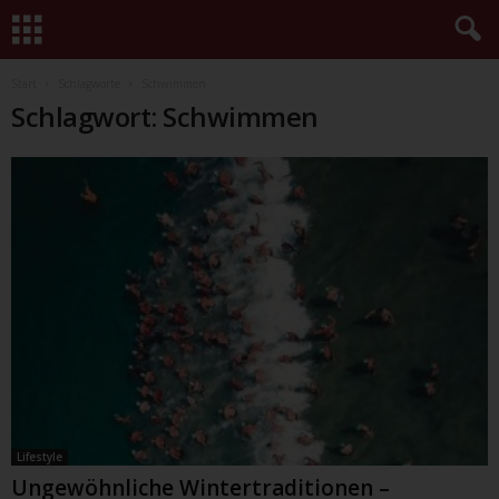
Start
Schlagworte
Schwimmen
Schlagwort: Schwimmen
Lifestyle
Ungewöhnliche Wintertraditionen –