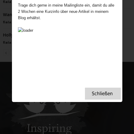
fiala
-
September 12, 2022
Trage dich gerne in meine Mailingliste ein, damit du alle
2 Wochen eine Kurzinfo über neue Artikel in meinem
Wanderung auf den Spuren der Hexen Dartmoors
Blog erhältst.
fiala
-
September 22, 2025
Hollywood im Schlosshotel Kronberg
fiala
-
Februar 8, 2022