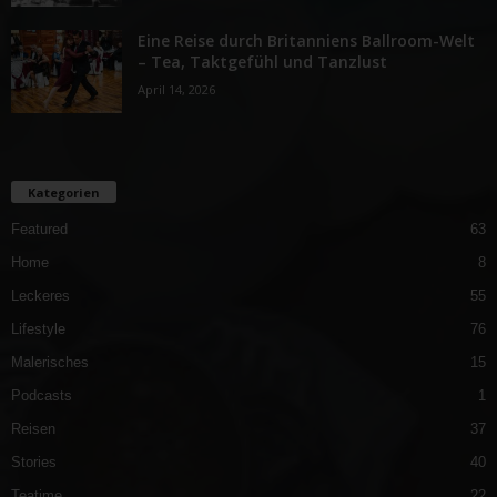
Eine Reise durch Britanniens Ballroom-Welt
– Tea, Taktgefühl und Tanzlust
April 14, 2026
Kategorien
Featured
63
Home
8
Leckeres
55
Lifestyle
76
Malerisches
15
Podcasts
1
Reisen
37
Stories
40
Teatime
22