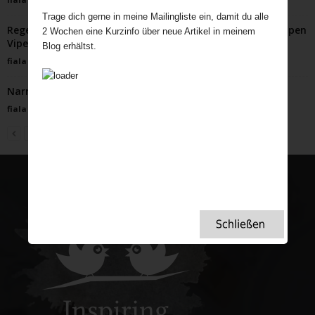
Trage dich gerne in meine Mailingliste ein, damit du alle
Regent’s Canal Unplugged: Eine entspannte Tour mit hippen
2 Wochen eine Kurzinfo über neue Artikel in meinem
Vipes!
Blog erhältst.
fiala
-
August 29, 2023
Narrowboats vom Kohleschlepper zum Ferienhaus
fiala
-
September 14, 2021