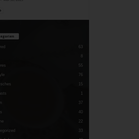
egorien
red
63
8
res
55
yle
76
isches
15
sts
1
n
37
es
40
me
22
egorized
33