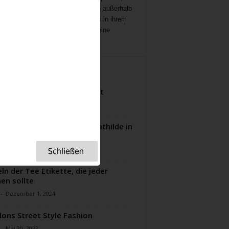
ichten
,
Interviews,
mit Menschen außerhalb
ampenlichts, die aber Besonderes in ihrem
 geleistet haben, Menschen, die eine
ation für uns sind.
ITERE ARTIKEL
e Pie – mein Lieblingsrezept
-
September 18, 2023
rnoon Tea in der Wilden Mathilde in
in
-
Oktober 4, 2022
ln der Tee Etikette, die jeder
en sollte
-
Dezember 1, 2024
ons Street Style Fashion
-
Mai 30, 2023