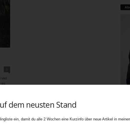
Ab
0
 viel
e es
auf dem neusten Stand
Teati
uners
ingliste ein, damit du alle 2 Wochen eine Kurzinfo über neue Artikel in meinem
biete
Ebene