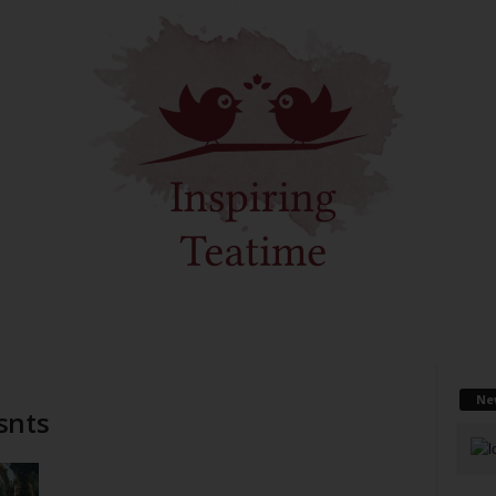
Ne
snts