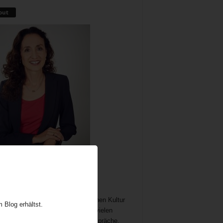
out
me als wichtiger und immer noch
chöpflicher Bestandteil der britischen Kultur
 Blog erhältst.
t Gelegenheit zum Austausch auf vielen
n. In meine Teatime gehören Gespräche,