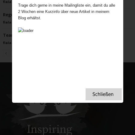
fiala
-
November 30, 2023
Trage dich gerne in meine Mailingliste ein, damit du alle
2 Wochen eine Kurzinfo über neue Artikel in meinem
Regeln der Tee Etikette, die jeder kennen sollte
Blog erhältst.
fiala
-
Dezember 1, 2024
Tearooms als Keimzelle für Frauenrechte
fiala
-
Januar 5, 2023