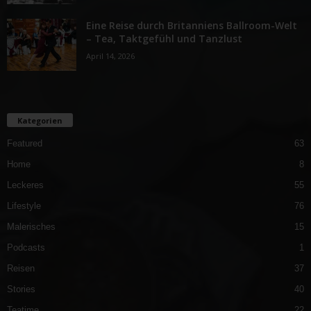
Eine Reise durch Britanniens Ballroom-Welt
– Tea, Taktgefühl und Tanzlust
April 14, 2026
Kategorien
Featured
63
Home
8
Leckeres
55
Lifestyle
76
Malerisches
15
Podcasts
1
Reisen
37
Stories
40
Teatime
22