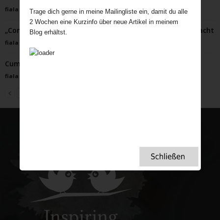
fiala
-
Juli 1, 2022
Trage dich gerne in meine Mailingliste ein, damit du alle
2 Wochen eine Kurzinfo über neue Artikel in meinem
„Conkers“: Skurrile britische Tradition der Kastanienschlacht
Blog erhältst.
fiala
-
September 26, 2023
Cumberland Rum Nicky
fiala
-
Januar 19, 2026