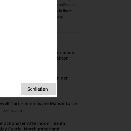
ichten
,
Interviews,
mit Menschen außerhalb
ampenlichts, die aber Besonderes in ihrem
 geleistet haben, Menschen, die eine
ation für uns sind.
ITERE ARTIKEL
ttone Trifle einfach zum Verlieben
nachtsdessert mit Wow-Faktor
-
November 18, 2024
enfrohe Herbststimmung in der
ry Corner
-
September 11, 2024
well Tart – himmlische Mandeltorte
-
April 9, 2024
r schönster Afternoon Tea im
ley Castle, Northumberland