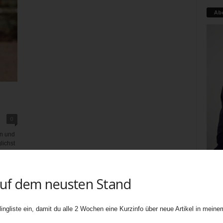
Ab
0
en und
lichst
auf dem neusten Stand
Teati
uners
ingliste ein, damit du alle 2 Wochen eine Kurzinfo über neue Artikel in meinem
biete
Ebene