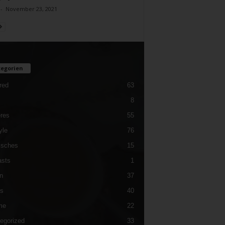
-
November 23, 2021
egorien
red
63
8
res
55
yle
76
isches
15
sts
1
n
37
es
40
me
22
egorized
33