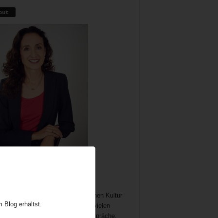
out
me als wichtiger und immer noch
chöpflicher Bestandteil der britischen Kultur
 Blog erhältst.
t Gelegenheit zum Austausch auf vielen
n. In meine Teatime gehören Gespräche,