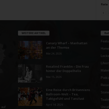
fiala
WEITERE ARTIKEL
Kat
Featu
Canary Wharf – Manhattan
an der Themse
Home
Mai 24, 2026
Lecke
Lifest
Rosalind Franklin – Die Frau
hinter der Doppelhelix
Maler
Mai 15, 2026
Podca
Reise
Eine Reise durch Britanniens
Stori
Ballroom-Welt – Tea,
Taktgefühl und Tanzlust
Teati
April 14, 2026
Uncat
 auf