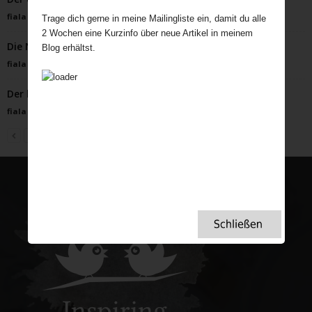
fiala
-
Januar 21, 2025
Trage dich gerne in meine Mailingliste ein, damit du alle
2 Wochen eine Kurzinfo über neue Artikel in meinem
Die Nebel Dartmoors – auch uns hielten sie gefangen.
Blog erhältst.
fiala
-
November 8, 2022
Der beste Karottenkuchen! Saftig und lecker!
fiala
-
September 5, 2024