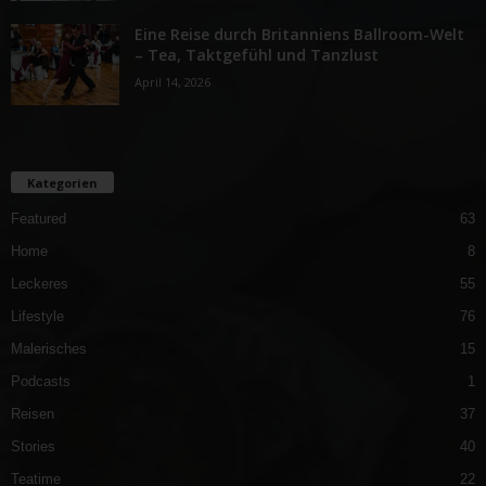
Eine Reise durch Britanniens Ballroom-Welt
– Tea, Taktgefühl und Tanzlust
April 14, 2026
Kategorien
Featured
63
Home
8
Leckeres
55
Lifestyle
76
Malerisches
15
Podcasts
1
Reisen
37
Stories
40
Teatime
22