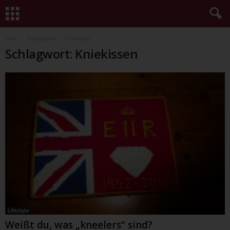
Start
Schlagworte
Kniekissen
Schlagwort: Kniekissen
Lifestyle
Weißt du, was „kneelers“ sind?