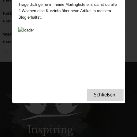
fiala
-
Januar 19, 2024
Trage dich gerne in meine Mailingliste ein, damit du alle
2 Wochen eine Kurzinfo über neue Artikel in meinem
Farbenfrohe Herbststimmung in der Poetry Corner
Blog erhältst.
fiala
-
September 11, 2024
Warum bauen die Briten Steinkreise?
fiala
-
Mai 30, 2025