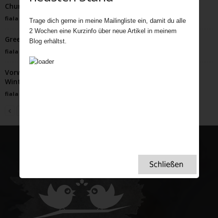
Churchill reichte seine Bilder...
fiala
-
März 26, 2023
Trage dich gerne in meine Mailingliste ein, damit du alle
2 Wochen eine Kurzinfo über neue Artikel in meinem
Green Tea Toddy – heißer Genuss an eisigen Tagen
Blog erhältst.
fiala
-
Januar 19, 2024
Vorweihnacht in London – Bestes Mittel gegen
Winterdepression
fiala
-
November 11, 2025