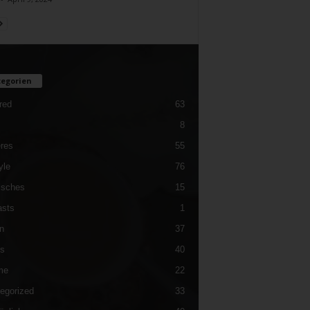
egorien
red
63
8
res
55
yle
76
isches
15
sts
1
n
37
es
40
me
22
egorized
33