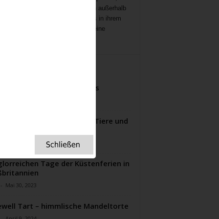
ichten
,
Interviews,
mit Menschen außerhalb
ampenlichts, die aber Besonderes in ihrem
 geleistet haben, Menschen, die eine
ation für uns sind.
ITERE ARTIKEL
pt für fluffige Lemon Drops
-
Januar 31, 2023
 Goodall: ein Leben für die Tiere und
 Umweltschutz
-
September 23, 2024
glorreichen Tage der Küstenferien in
britannien
-
Mai 30, 2023
well Tart – himmlische Mandeltorte
-
April 9, 2024