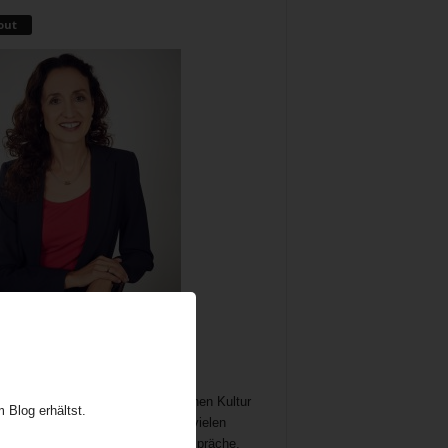
out
me als wichtiger und immer noch
chöpflicher Bestandteil der britischen Kultur
 Blog erhältst.
t Gelegenheit zum Austausch auf vielen
n. In meine Teatime gehören Gespräche,