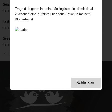
Geisterjagd in England: Ein Erlebnisbericht
Trage dich gerne in meine Mailingliste ein, damit du alle
fiala
-
Oktober 18, 2025
2 Wochen eine Kurzinfo über neue Artikel in meinem
Blog erhältst.
Fashion beyond Reality – Eine Teeparty im Wunderland
fiala
-
Februar 8, 2026
Green Tea Toddy – heißer Genuss an eisigen Tagen
fiala
-
Januar 19, 2024