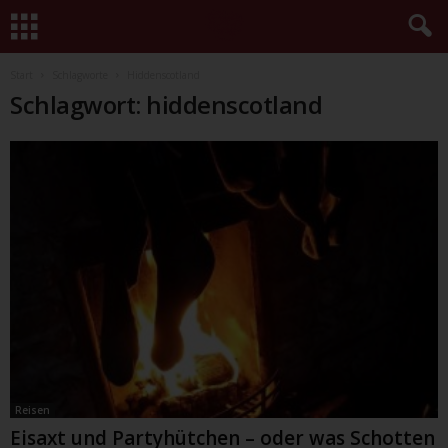
Start
Schlagworte
Hiddenscotland
Schlagwort: hiddenscotland
Reisen
Eisaxt und Partyhütchen – oder was Schotten