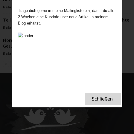
fiala
-
April 21, 2025
Trage dich gerne in meine Mailingliste ein, damit du alle
2 Wochen eine Kurzinfo über neue Artikel in meinem
Teil 2 Wie Paul sein Haus gegen ein Narrowboat eintauschte
Blog erhältst.
fiala
-
September 12, 2022
Florence Nightingale: Die Superheldin des
Gesundheitswesens
fiala
-
Januar 27, 2024