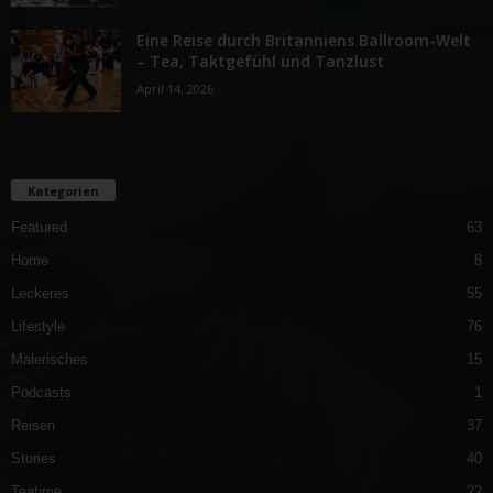
Eine Reise durch Britanniens Ballroom-Welt
– Tea, Taktgefühl und Tanzlust
April 14, 2026
Kategorien
Featured
63
Home
8
Leckeres
55
Lifestyle
76
Malerisches
15
Podcasts
1
Reisen
37
Stories
40
Teatime
22